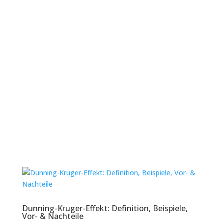
[Kostenlose
Pressemitteilungsvorlage +
2026 Beispiele].
In der heutigen Welt müssen Marken ihre
eigene Bekanntheit schaffen. Die
Konsumentinnen und Konsumenten warten
nicht mehr auf die Tageszeitung, um sich über
Neuigkeiten zu informieren. Stattdessen suchen
sie im Internet nach den neuesten
Schlagzeilen....
Lesen Sie mehr
Dunning-Kruger-Effekt: Definition, Beispiele,
Vor- & Nachteile