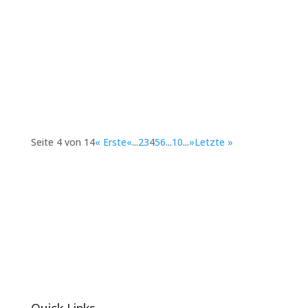
Kreatives Denken ist die Fähigkeit, etwas auf
eine neue Art zu betrachten. Arbeitgeber in allen
Branchen wünschen sich...
Seite 4 von 14
« Erste
«
...
2
3
4
5
6
...
10
...
»
Letzte »