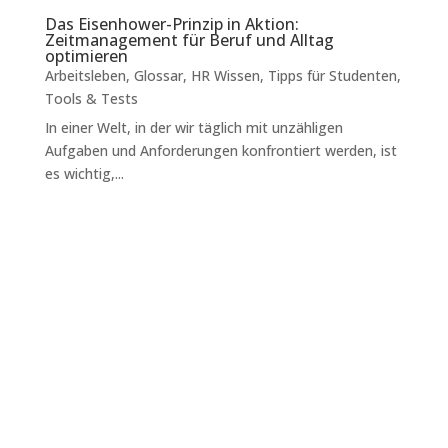
Das Eisenhower-Prinzip in Aktion:
Zeitmanagement für Beruf und Alltag
optimieren
Arbeitsleben
,
Glossar
,
HR Wissen
,
Tipps für Studenten
,
Tools & Tests
In einer Welt, in der wir täglich mit unzähligen
Aufgaben und Anforderungen konfrontiert werden, ist
es wichtig,...
Als Call to Action (CTA) wird jede Nachricht
bezeichnet, die den Nutzer auffordert, eine