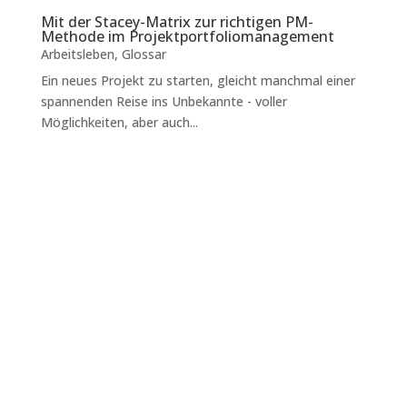
Mit der Stacey-Matrix zur richtigen PM-
Methode im Projektportfoliomanagement
Arbeitsleben
,
Glossar
Ein neues Projekt zu starten, gleicht manchmal einer
spannenden Reise ins Unbekannte - voller
Möglichkeiten, aber auch...
Eine ansprechende und informative Karriereseite
ist heute wichtiger denn je, um die besten
Talente auf dem hart...