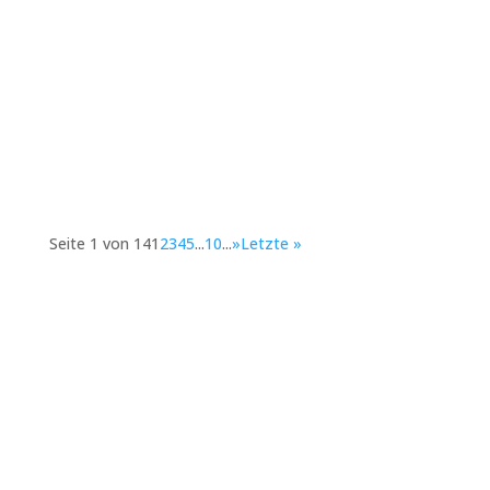
In einer Welt, in der wir täglich mit unzähligen
Aufgaben und Anforderungen konfrontiert
werden, ist es wichtig,...
Seite 1 von 14
1
2
3
4
5
...
10
...
»
Letzte »