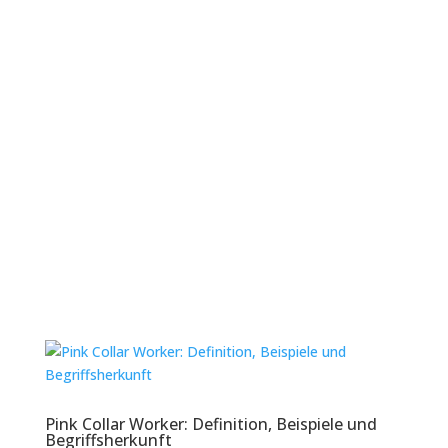
[Kostenlose
Pressemitteilungsvorlage +
2026 Beispiele].
In der heutigen Welt müssen Marken ihre
eigene Bekanntheit schaffen. Die
Konsumentinnen und Konsumenten warten
nicht mehr auf die Tageszeitung, um sich über
Neuigkeiten zu informieren. Stattdessen suchen
sie im Internet nach den neuesten
Schlagzeilen....
Lesen Sie mehr
Pink Collar Worker: Definition, Beispiele und
Begriffsherkunft