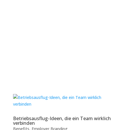
Freizeitgestaltung: Was
fordert die neue Generation
von Arbeitnehmern?
Junge Arbeitnehmer wollen nicht mehr auf ihr
Privatleben verzichten, nur um Karriere zu
machen – das ist längst ein sichtbarer und
wichtiger Trend. Das heißt nicht, dass sie keine
beruflichen Ziele haben. Nur das Verständnis
von Erfolg hat sich verändert. An einer...
Lesen Sie mehr
Betriebsausflug-Ideen, die ein Team wirklich
verbinden
Benefits
,
Employer Branding