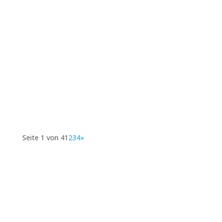
Die moderne Arbeitswelt steht nicht still und mit
ihr entwickeln sich auch die Möglichkeiten, wie
Unternehmen ihre...
Seite 1 von 4
1
2
3
4
»