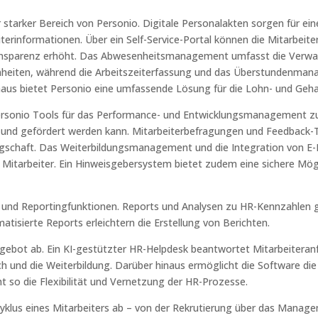
r starker Bereich von Personio. Digitale Personalakten sorgen für e
terinformationen. Über ein Self-Service-Portal können die Mitarbeite
 Transparenz erhöht. Das Abwesenheitsmanagement umfasst die Verwa
eiten, während die Arbeitszeiterfassung und das Überstundenman
inaus bietet Personio eine umfassende Lösung für die Lohn- und Geh
Personio Tools für das Performance- und Entwicklungsmanagement zu
 und gefördert werden kann. Mitarbeiterbefragungen und Feedback-To
gschaft. Das Weiterbildungsmanagement und die Integration von E-Lea
d Mitarbeiter. Ein Hinweisgebersystem bietet zudem eine sichere M
 und Reportingfunktionen. Reports und Analysen zu HR-Kennzahlen ge
tisierte Reports erleichtern die Erstellung von Berichten.
gebot ab. Ein KI-gestützter HR-Helpdesk beantwortet Mitarbeiteran
h und die Weiterbildung. Darüber hinaus ermöglicht die Software die
o die Flexibilität und Vernetzung der HR-Prozesse.
klus eines Mitarbeiters ab – von der Rekrutierung über das Manage