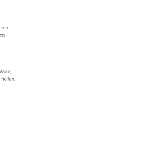
eren
eis,
 Wahl,
 helfen.