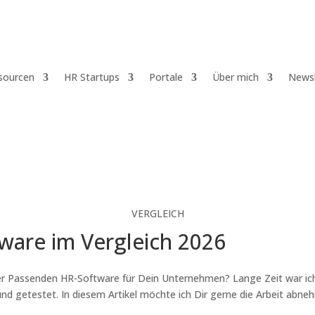
sourcen
HR Startups
Portale
Über mich
Newsl
VERGLEICH
ware im Vergleich 2026
er Passenden HR-Software für Dein Unternehmen? Lange Zeit war ich
und getestet. In diesem Artikel möchte ich Dir gerne die Arbeit abne
.