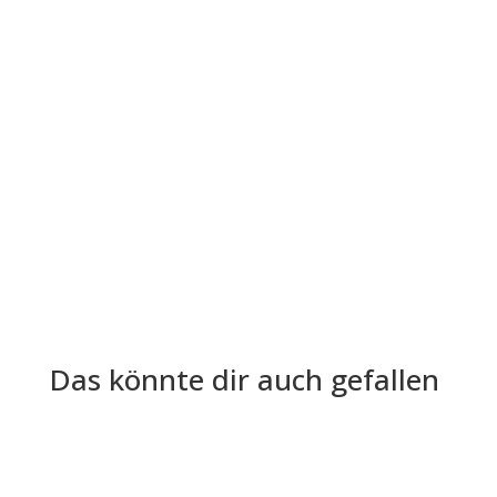
Die Lohn- und Gehaltsabrechnung ist aus der
Welt der Arbeitgeber und Arbeitnehmer nicht
mehr wegzudenken. Trotz ihrer...
Das könnte dir auch gefallen