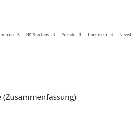
sourcen
HR Startups
Portale
Über mich
Newsl
die (Zusammenfassung)