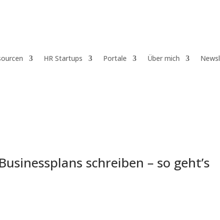
sourcen
HR Startups
Portale
Über mich
Newsl
sinessplans schreiben – so geht’s