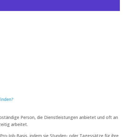
finden?
elbständige Person, die Dienstleistungen anbietet und oft an
itig arbeitet.
r Pro-Job-Basis, indem sie Stunden- oder Tagessätze für ihre