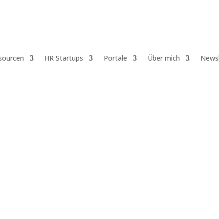
sourcen
HR Startups
Portale
Über mich
Newsl