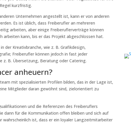
Regel kurzfristig.
em anderen Unternehmen angestellt ist, kann er von anderen
en. Es ist üblich, dass Freiberufler an mehreren
itig arbeiten, aber einige Freiberuflerverträge können
ch arbeiten kann, bis er das Projekt abgeschlossen hat.
in der Kreativbranche, wie z. B. Grafikdesign,
afie; Freiberufler können jedoch in fast jeder
ie z. B. Übersetzung, Beratung oder Catering.
ncer anheuern?
eam mit spezialisierten Profilen bilden, das in der Lage ist,
seine Mitglieder daran gewöhnt sind, zielorientiert zu
Qualifikationen und die Referenzen des Freiberuflers
ie dann für die Kommunikation offen bleiben und sich auf
hr wahrscheinlich ist, dass er ein loyaler Langzeitmitarbeiter