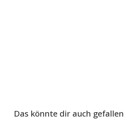
Die Lohn- und Gehaltsabrechnung ist aus der
Welt der Arbeitgeber und Arbeitnehmer nicht
mehr wegzudenken. Trotz ihrer...
Das könnte dir auch gefallen