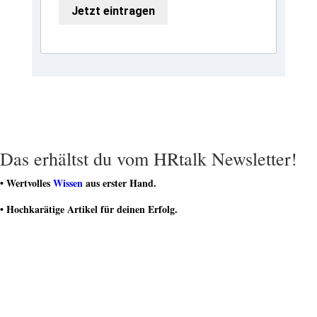
Jetzt eintragen
Das erhältst du vom HRtalk Newsletter!
• Wertvolles
Wissen
aus erster Hand.
• Hochkarätige Artikel für deinen Erfolg.
• Regelmäßige
Geschenke und Gutscheine
.
• Teilnahme an spannenden
Gewinnspielen
.
• Teil einer dynamischen Community von HR-Experten sein.