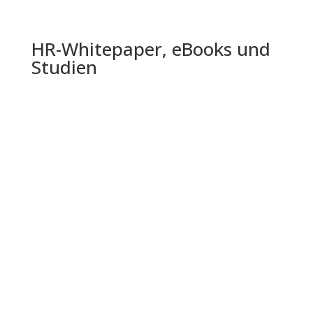
HR-Whitepaper, eBooks und
Studien
Die Shell Jugendstudie 2024 bietet einen
umfassenden Einblick in die Lebenswelt,
Einstellungen und Zukunftserwartungen...