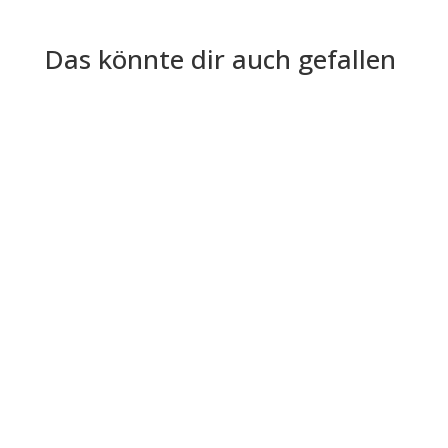
Das könnte dir auch gefallen
Onlyfy One Bewerbermanagement ist nur eines
von vielen HR-Software Tools, die es da draußen
auf dem Markt gibt. In...