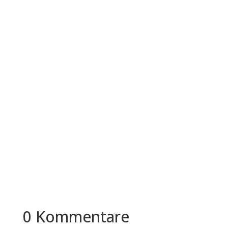
Es gibt etliche HR-Softwareprogramme und
d.vinci ist eines davon. In diesem Artikel möchte
ich dir d.vinci vorstellen....
Lass mich erklären, was Factorial HR genau ist.
Es gibt viele verschiedene HR-
Softwareprogramme und Factorial HR ist...
0 Kommentare