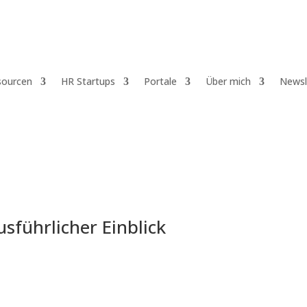
sourcen
HR Startups
Portale
Über mich
Newsl
usführlicher Einblick