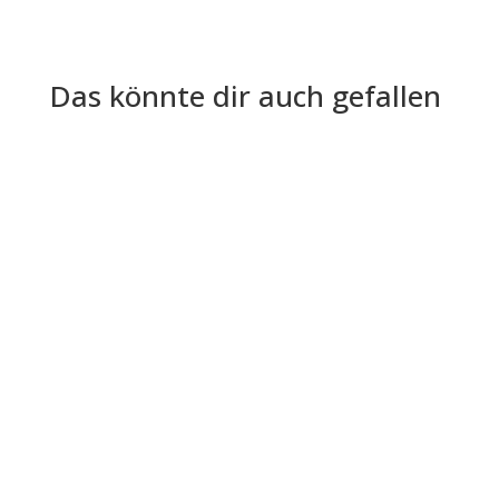
Das könnte dir auch gefallen
Coworking lohnt sich für Teams und Solo-
Selbstständige, die professionelle Infrastruktur,
Begegnung und Flexibilität...