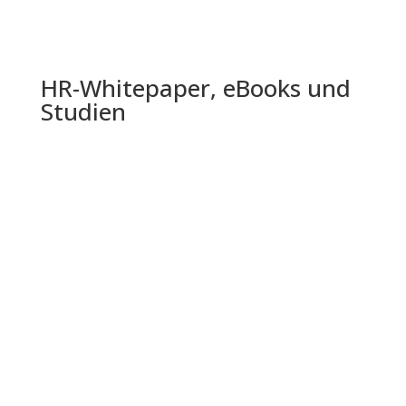
HR-Whitepaper, eBooks und
Studien
Die Shell Jugendstudie 2024 bietet einen
umfassenden Einblick in die Lebenswelt,
Einstellungen und Zukunftserwartungen...