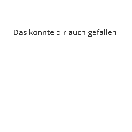
Das könnte dir auch gefallen
In diesem Interview haben wir die Gelegenheit,
mit Florian Kursawe, einem der Mitgründer von
Interim Aid, zu sprechen....