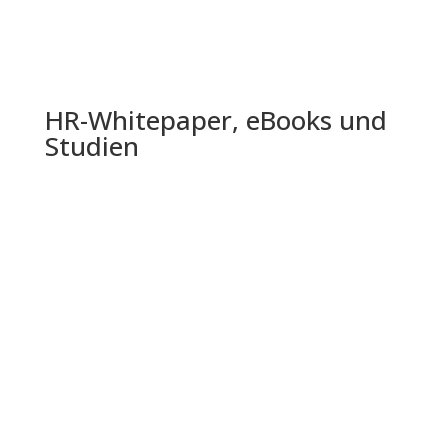
HR-Whitepaper, eBooks und
Studien
Die Shell Jugendstudie 2024 bietet einen
umfassenden Einblick in die Lebenswelt,
Einstellungen und Zukunftserwartungen...