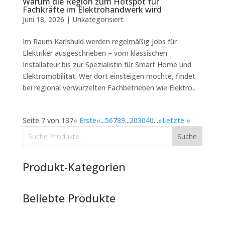
Warum die Region zum Hotspot für
Fachkräfte im Elektrohandwerk wird
Juni 18, 2026
|
Unkategorisiert
Im Raum Karlshuld werden regelmäßig Jobs für
Elektriker ausgeschrieben – vom klassischen
Installateur bis zur Spezialistin für Smart Home und
Elektromobilität. Wer dort einsteigen möchte, findet
bei regional verwurzelten Fachbetrieben wie Elektro...
Seite 7 von 137
« Erste
«
...
5
6
7
8
9
...
20
30
40
...
»
Letzte »
Suche
Produkt-Kategorien
Beliebte Produkte