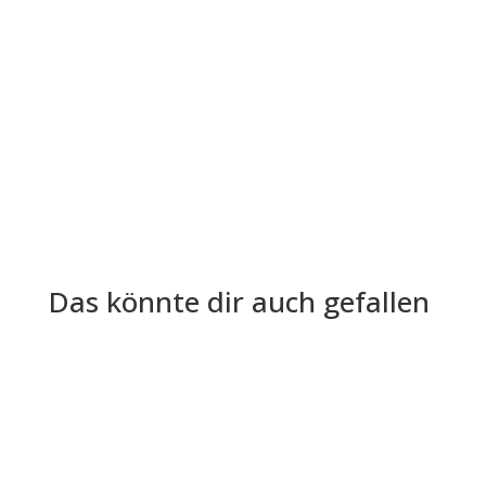
Die Lohn- und Gehaltsabrechnung ist aus der
Welt der Arbeitgeber und Arbeitnehmer nicht
mehr wegzudenken. Trotz ihrer...
Das könnte dir auch gefallen
Die zugrunde liegende Technologie stammt von