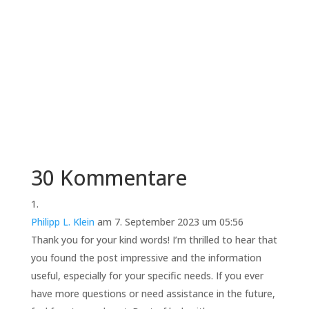
Jeden Tag landen in Personalabteilungen
Lebensläufe, Gehaltsvorstellungen, Zeugnisse
und manchmal auch...
30 Kommentare
Philipp L. Klein
am 7. September 2023 um 05:56
Thank you for your kind words! I’m thrilled to hear that
you found the post impressive and the information
useful, especially for your specific needs. If you ever
have more questions or need assistance in the future,