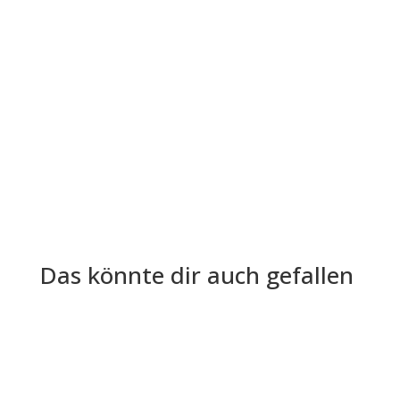
Die Lohn- und Gehaltsabrechnung ist aus der
Welt der Arbeitgeber und Arbeitnehmer nicht
mehr wegzudenken. Trotz ihrer...
Das könnte dir auch gefallen