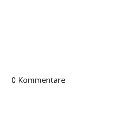
Es ist kein Geheimnis, dass der erste Eindruck
zählt. Dies gilt besonders für neue Mitarbeiter in
Ihrem Unternehmen....
0 Kommentare