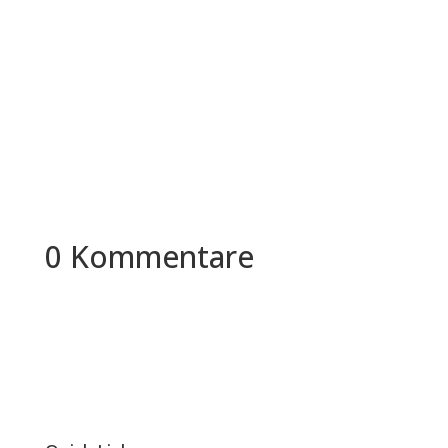
In der heutigen digitalisierten Arbeitswelt sind
Unternehmen vielfältigen Herausforderungen im
Bereich des...
0 Kommentare