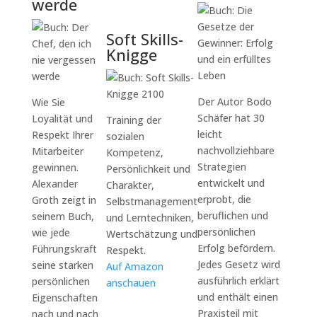
werde
Soft Skills-
Knigge
Der Autor Bodo
Wie Sie
Schäfer hat 30
Loyalität und
Training der
leicht
Respekt Ihrer
sozialen
nachvollziehbare
Mitarbeiter
Kompetenz,
Strategien
gewinnen.
Persönlichkeit und
entwickelt und
Alexander
Charakter,
erprobt, die
Groth zeigt in
Selbstmanagement
beruflichen und
seinem Buch,
und Lerntechniken,
persönlichen
wie jede
Wertschätzung und
Erfolg befördern.
Führungskraft
Respekt.
Jedes Gesetz wird
seine starken
Auf Amazon
ausführlich erklärt
persönlichen
anschauen
und enthält einen
Eigenschaften
Praxisteil mit
nach und nach