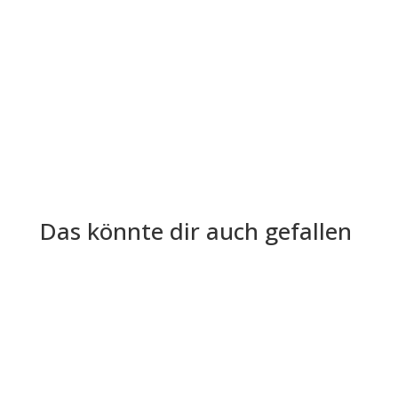
Die Lohn- und Gehaltsabrechnung ist aus der
Welt der Arbeitgeber und Arbeitnehmer nicht
mehr wegzudenken. Trotz ihrer...
Das könnte dir auch gefallen