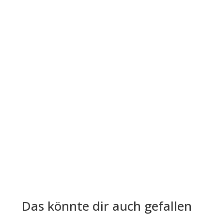
Der Leitfaden "Die vier...
Die Lohn- und Gehaltsabrechnung ist aus der
Welt der Arbeitgeber und Arbeitnehmer nicht
mehr wegzudenken. Trotz ihrer...
Das könnte dir auch gefallen