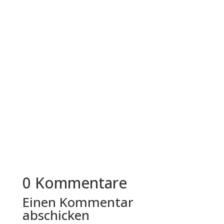
Alltag eingeschrieben....
Die Digitalisierung der Arbeitswelt hat das
Personalwesen vor völlig neue, hochkomplexe
Herausforderungen gestellt, da...
0 Kommentare
Einen Kommentar
abschicken