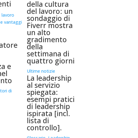
nti
della cultura
del lavoro: un
sondaggio di
Fiverr mostra
un alto
gradimento
datore
della
settimana di
quattro giorni
a e
Ultime notizie
nel
La leadership
ento
al servizio
spiegata:
tori di
esempi pratici
di leadership
ispirata [incl.
lista di
controllo].
Glossario
,
Leadership