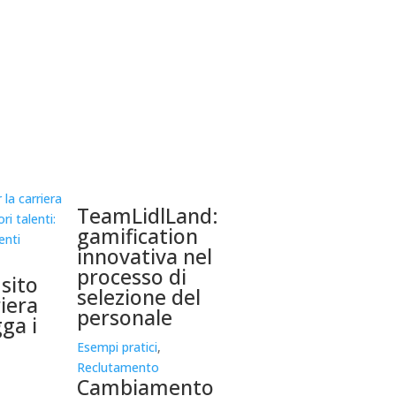
TeamLidlLand:
gamification
innovativa nel
processo di
sito
selezione del
riera
personale
ga i
Esempi pratici
,
Reclutamento
Cambiamento