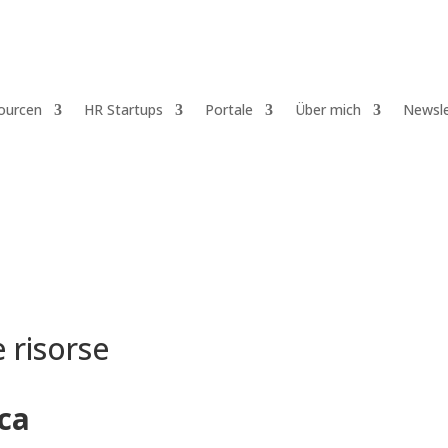
ourcen
HR Startups
Portale
Über mich
Newsle
e risorse
ca