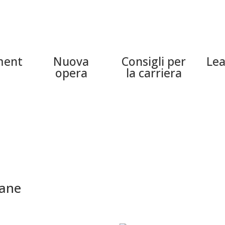
ment
Nuova
Consigli per
Lea
opera
la carriera
mane