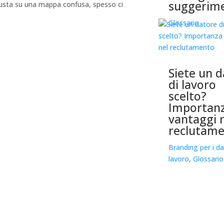
suggerime
giusta su una mappa confusa, spesso ci
Glossario
Siete un 
di lavoro
scelto?
Importanz
vantaggi 
reclutam
Branding per i da
lavoro
,
Glossario