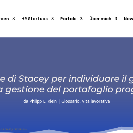
rcen
HR Startups
Portale
Über mich
New
ce di Stacey per individuare i
a gestione del portafoglio pro
da
Philipp L. Klein
|
Glossario
,
Vita lavorativa