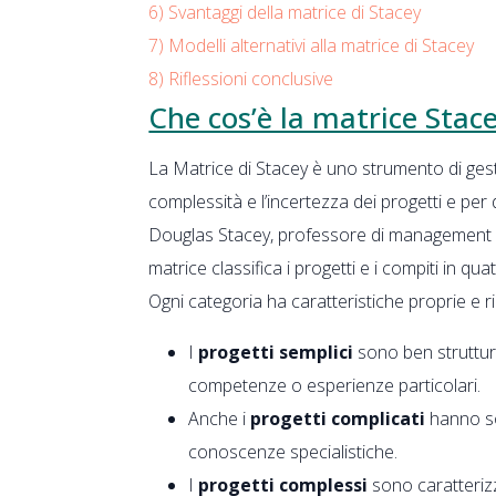
6)
Svantaggi della matrice di Stacey
7)
Modelli alternativi alla matrice di Stacey
8)
Riflessioni conclusive
Che cos’è la matrice Stac
La Matrice di Stacey è uno strumento di gest
complessità e l’incertezza dei progetti e per
Douglas Stacey, professore di management a
matrice classifica i progetti e i compiti in qua
Ogni categoria ha caratteristiche proprie e r
I
progetti semplici
sono ben struttur
competenze o esperienze particolari.
Anche i
progetti complicati
hanno so
conoscenze specialistiche.
I
progetti complessi
sono caratterizz