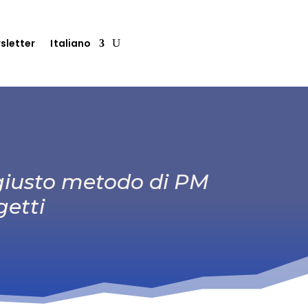
sletter
Italiano
l giusto metodo di PM
getti