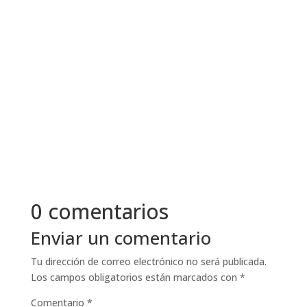
El liderazgo de servicio -el arte de servir- pone
patas arriba los modelos tradicionales de
liderazgo. En lugar de un...
0 comentarios
Enviar un comentario
Tu dirección de correo electrónico no será publicada.
Los campos obligatorios están marcados con
*
Comentario
*