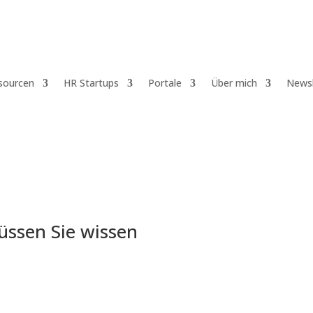
sourcen
HR Startups
Portale
Über mich
Newsl
üssen Sie wissen