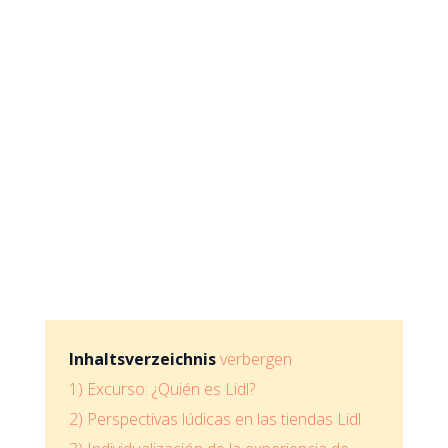
Inhaltsverzeichnis
verbergen
1)
Excurso: ¿Quién es Lidl?
2)
Perspectivas lúdicas en las tiendas Lidl