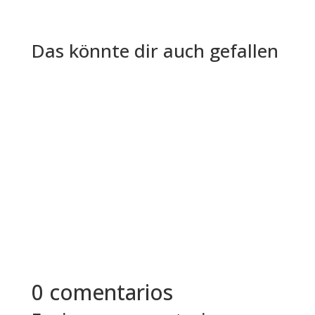
Das könnte dir auch gefallen
En la era de la transformación digital, cubrir los
puestos de TI adecuados es crucial para el éxito
y la...
0 comentarios