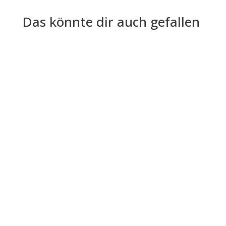
Das könnte dir auch gefallen
Empezar un nuevo proyecto es a veces como
un emocionante viaje a lo desconocido: lleno de
posibilidades, pero también...