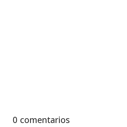
Objetivos SMART - ¿Conoces esa sensación
cuando te propones un objetivo pero te quedas
a medio camino? Todos...
En la sociedad actual, los errores suelen
considerarse un signo de debilidad y falta de
inteligencia, aunque en...
0 comentarios