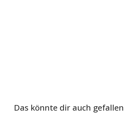
Die Lohn- und Gehaltsabrechnung ist aus der
Welt der Arbeitgeber und Arbeitnehmer nicht
mehr wegzudenken. Trotz ihrer...
Das könnte dir auch gefallen