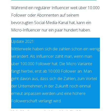
Während ein regulärer Influencer weit über 10.000
Follower oder Abonnenten auf seinem
bevorzugten Social-Media-Kanal hat, kann ein
Micro-Influencer nur ein paar hundert haben.
Update 2021:
Mittlerweile haben sich die zahlen schon ein wenig
verändert. Als Influencer zählt man, wenn man
über 100.000 Follower hat. Die Micro Variante
fängt hierbei, erst ab 10.000 Follower an. Man
geht davon aus, dass sich die Zahlen, zum Vorteil
der Unternehmen, in der Zukunft noch einmal
erneut anpassen werden und eine höhere
Followerschaft verlangt wird.