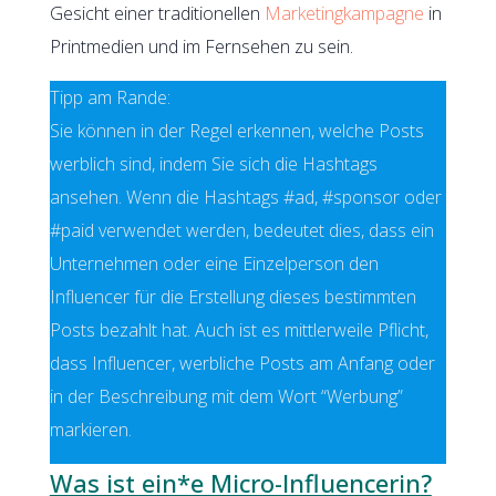
Gesicht einer traditionellen
Marketingkampagne
in
Printmedien und im Fernsehen zu sein.
Tipp am Rande:
Sie können in der Regel erkennen, welche Posts
werblich sind, indem Sie sich die Hashtags
ansehen. Wenn die Hashtags #ad, #sponsor oder
#paid verwendet werden, bedeutet dies, dass ein
Unternehmen oder eine Einzelperson den
Influencer für die Erstellung dieses bestimmten
Posts bezahlt hat. Auch ist es mittlerweile Pflicht,
dass Influencer, werbliche Posts am Anfang oder
in der Beschreibung mit dem Wort “Werbung”
markieren.
Was ist ein*e Micro-Influencerin?