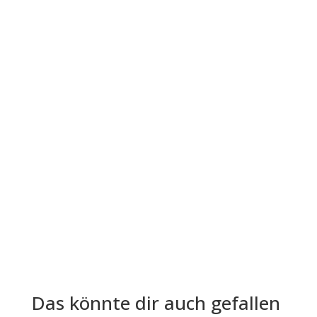
Der Leitfaden "Die vier...
Die Lohn- und Gehaltsabrechnung ist aus der
Welt der Arbeitgeber und Arbeitnehmer nicht
mehr wegzudenken. Trotz ihrer...
Das könnte dir auch gefallen