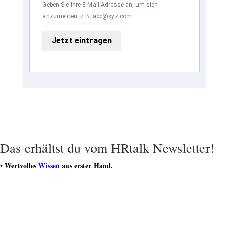
Geben Sie Ihre E-Mail-Adresse an, um sich
anzumelden. z.B. abc@xyz.com
Jetzt eintragen
Das erhältst du vom HRtalk Newsletter!
• Wertvolles
Wissen
aus erster Hand.
• Hochkarätige Artikel für deinen Erfolg.
• Regelmäßige
Geschenke und Gutscheine
.
• Teilnahme an spannenden
Gewinnspielen
.