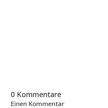
Lebensläufe, Gehaltsvorstellungen, Zeugnisse
und manchmal auch...
Immer mehr mittelständische Unternehmen in
Deutschland überdenken ihre
Bewerbungsprozesse. Der Grund liegt nicht in...
0 Kommentare
Einen Kommentar