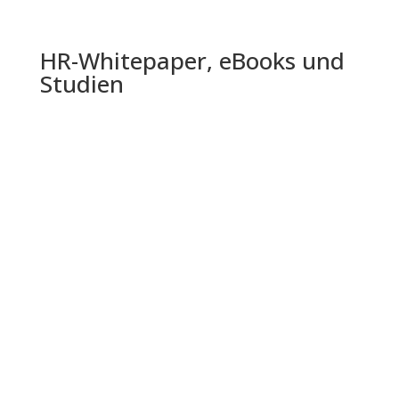
HR-Whitepaper, eBooks und
Studien
Die Shell Jugendstudie 2024 bietet einen
umfassenden Einblick in die Lebenswelt,
Einstellungen und Zukunftserwartungen...