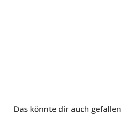
Die Lohn- und Gehaltsabrechnung ist aus der
Welt der Arbeitgeber und Arbeitnehmer nicht
mehr wegzudenken. Trotz ihrer...
Das könnte dir auch gefallen