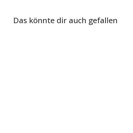
Das könnte dir auch gefallen
Die Digitalisierung der Arbeitswelt hat das
Personalwesen vor völlig neue, hochkomplexe
Herausforderungen gestellt, da...