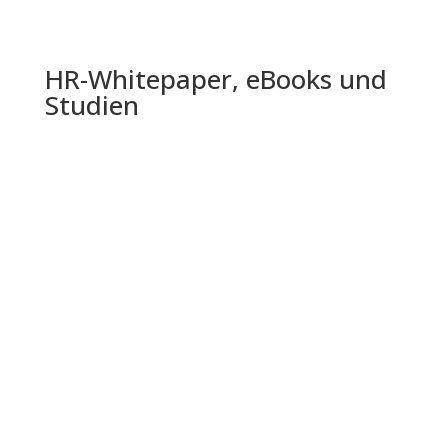
HR-Whitepaper, eBooks und
Studien
Die Shell Jugendstudie 2024 bietet einen
umfassenden Einblick in die Lebenswelt,
Einstellungen und Zukunftserwartungen...