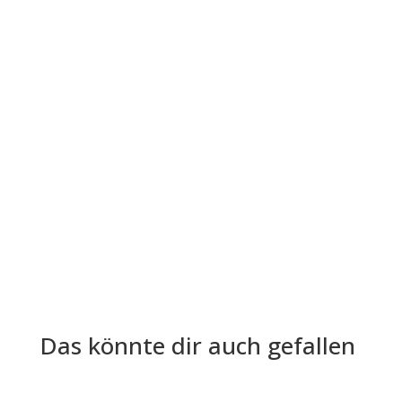
Die Lohn- und Gehaltsabrechnung ist aus der
Welt der Arbeitgeber und Arbeitnehmer nicht
mehr wegzudenken. Trotz ihrer...
Das könnte dir auch gefallen