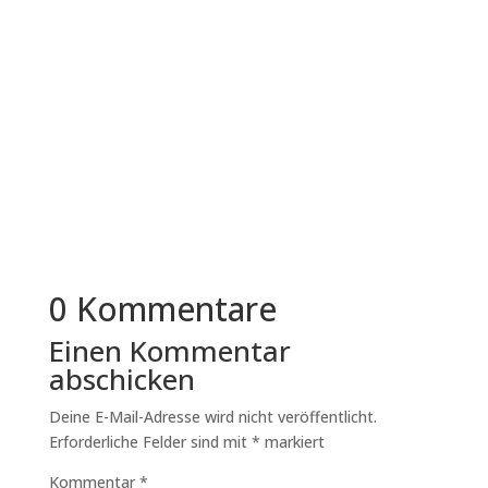
Immer mehr mittelständische Unternehmen in
Deutschland überdenken ihre
Bewerbungsprozesse. Der Grund liegt nicht in...
0 Kommentare
Einen Kommentar
abschicken
Deine E-Mail-Adresse wird nicht veröffentlicht.
Erforderliche Felder sind mit
*
markiert
Kommentar
*