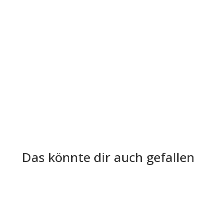
Die Lohn- und Gehaltsabrechnung ist aus der
Welt der Arbeitgeber und Arbeitnehmer nicht
mehr wegzudenken. Trotz ihrer...
Das könnte dir auch gefallen