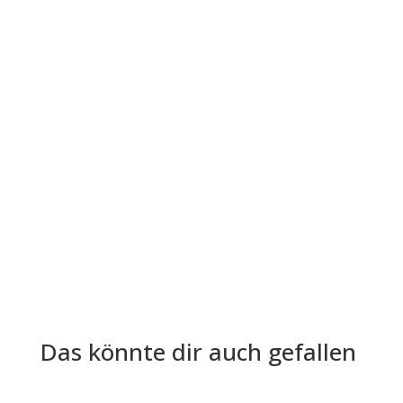
Die Lohn- und Gehaltsabrechnung ist aus der
Welt der Arbeitgeber und Arbeitnehmer nicht
mehr wegzudenken. Trotz ihrer...
Das könnte dir auch gefallen