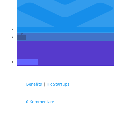
Benefits
|
HR StartUps
0 Kommentare