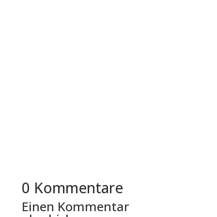
Herzlich willkommen zu unserem heutigen
Interview mit den kreativen Köpfen hinter dem
HR-Startup "guud". Ich habe die...
0 Kommentare
Einen Kommentar