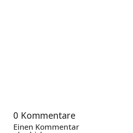
Lebensläufe, Gehaltsvorstellungen, Zeugnisse
und manchmal auch...
Immer mehr mittelständische Unternehmen in
Deutschland überdenken ihre
Bewerbungsprozesse. Der Grund liegt nicht in...
0 Kommentare
Einen Kommentar