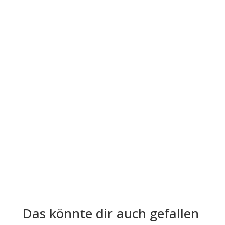
Der Leitfaden "Die vier...
Die Lohn- und Gehaltsabrechnung ist aus der
Welt der Arbeitgeber und Arbeitnehmer nicht
mehr wegzudenken. Trotz ihrer...
Das könnte dir auch gefallen