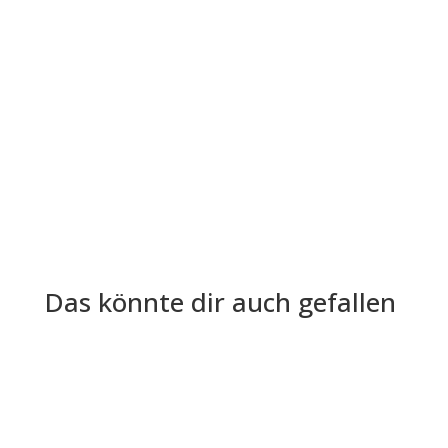
Die Lohn- und Gehaltsabrechnung ist aus der
Welt der Arbeitgeber und Arbeitnehmer nicht
mehr wegzudenken. Trotz ihrer...
Das könnte dir auch gefallen