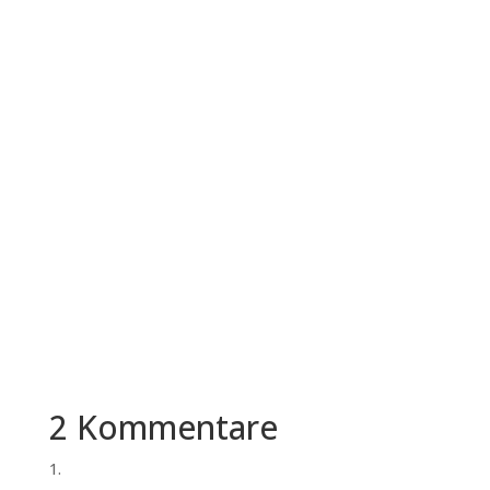
HR-Teams müssen Bewerberdaten auf einer
klaren Rechtsgrundlage erheben,
zweckgebunden verarbeiten, in der Regel
einige...
2 Kommentare