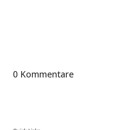
Was verbirgt sich hinter diesem Begriff "White
Dollar Worker"? In diesem Artikel werden wir uns
eingehend mit der...
0 Kommentare