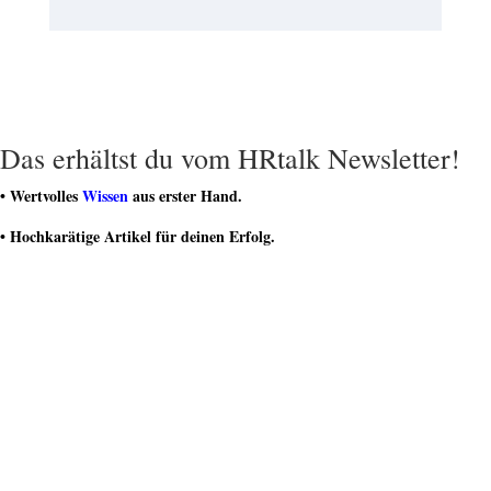
Das erhältst du vom HRtalk Newsletter!
• Wertvolles
Wissen
aus erster Hand.
• Hochkarätige Artikel für deinen Erfolg.
• Regelmäßige
Geschenke und Gutscheine
.
• Teilnahme an spannenden
Gewinnspielen
.
• Teil einer dynamischen Community von HR-Experten sein.
Werde zum HR Insider
Du hast dich erfolgreich eingetragen