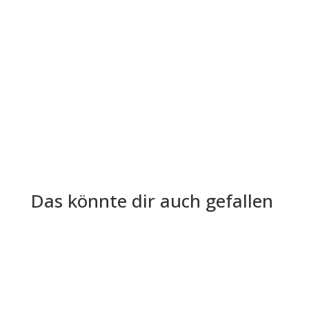
Die Lohn- und Gehaltsabrechnung ist aus der
Welt der Arbeitgeber und Arbeitnehmer nicht
mehr wegzudenken. Trotz ihrer...
Das könnte dir auch gefallen