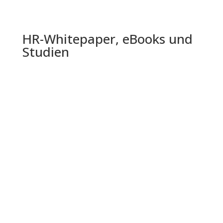
HR-Whitepaper, eBooks und
Studien
Die Shell Jugendstudie 2024 bietet einen
umfassenden Einblick in die Lebenswelt,
Einstellungen und Zukunftserwartungen...