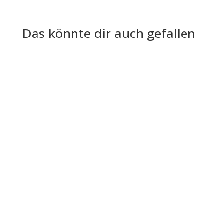
Das könnte dir auch gefallen
In diesem Interview haben wir die Gelegenheit,
mit Florian Kursawe, einem der Mitgründer von
Interim Aid, zu sprechen....