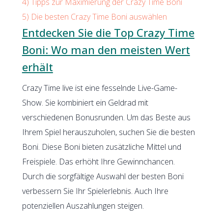
4)
Tipps zur Maximierung der Crazy Time Boni
5)
Die besten Crazy Time Boni auswählen
Entdecken Sie die Top Crazy Time
Boni: Wo man den meisten Wert
erhält
Crazy Time live ist eine fesselnde Live-Game-
Show. Sie kombiniert ein Geldrad mit
verschiedenen Bonusrunden. Um das Beste aus
Ihrem Spiel herauszuholen, suchen Sie die besten
Boni. Diese Boni bieten zusätzliche Mittel und
Freispiele. Das erhöht Ihre Gewinnchancen.
Durch die sorgfältige Auswahl der besten Boni
verbessern Sie Ihr Spielerlebnis. Auch Ihre
potenziellen Auszahlungen steigen.