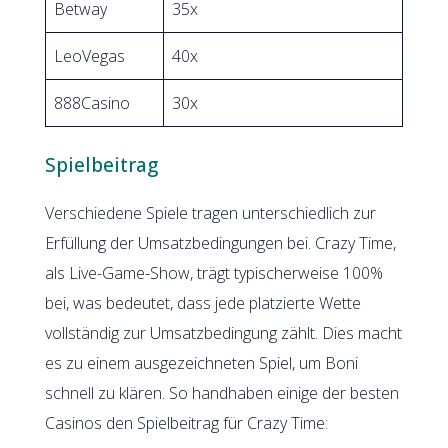
Betway
35x
LeoVegas
40x
888Casino
30x
Spielbeitrag
Verschiedene Spiele tragen unterschiedlich zur
Erfüllung der Umsatzbedingungen bei. Crazy Time,
als Live-Game-Show, trägt typischerweise 100%
bei, was bedeutet, dass jede platzierte Wette
vollständig zur Umsatzbedingung zählt. Dies macht
es zu einem ausgezeichneten Spiel, um Boni
schnell zu klären. So handhaben einige der besten
Casinos den Spielbeitrag für Crazy Time: