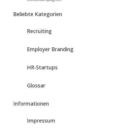
Beliebte Kategorien
Recruiting
Employer Branding
HR-Startups
Glossar
Informationen
Impressum