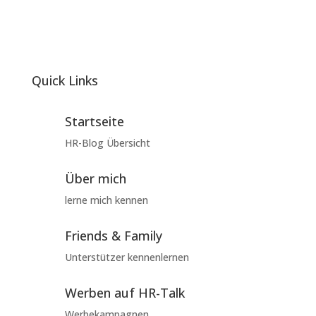
Quick Links
Startseite
HR-Blog Übersicht
Über mich
lerne mich kennen
Friends & Family
Unterstützer kennenlernen
Werben auf HR-Talk
Werbekampagnen