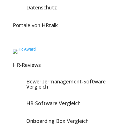
Datenschutz
Portale von HRtalk
HR-Reviews
Bewerbermanagement-Software
Vergleich
HR-Software Vergleich
Onboarding Box Vergleich