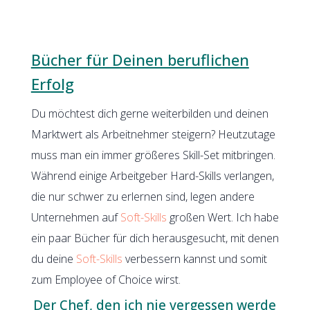
Bücher für Deinen beruflichen
Erfolg
Du möchtest dich gerne weiterbilden und deinen
Marktwert als Arbeitnehmer steigern? Heutzutage
muss man ein immer größeres Skill-Set mitbringen.
Während einige Arbeitgeber Hard-Skills verlangen,
die nur schwer zu erlernen sind, legen andere
Unternehmen auf
Soft-Skills
großen Wert. Ich habe
ein paar Bücher für dich herausgesucht, mit denen
du deine
Soft-Skills
verbessern kannst und somit
zum Employee of Choice wirst.
Der Chef, den ich nie vergessen werde