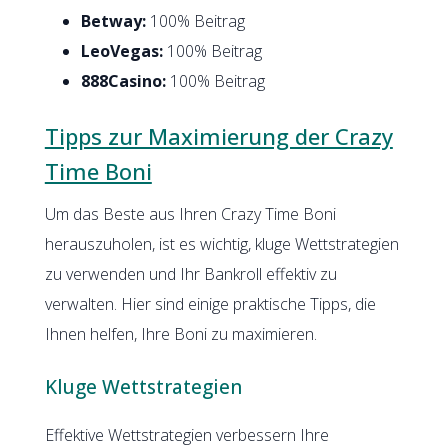
Betway:
100% Beitrag
LeoVegas:
100% Beitrag
888Casino:
100% Beitrag
Tipps zur Maximierung der Crazy
Time Boni
Um das Beste aus Ihren Crazy Time Boni
herauszuholen, ist es wichtig, kluge Wettstrategien
zu verwenden und Ihr Bankroll effektiv zu
verwalten. Hier sind einige praktische Tipps, die
Ihnen helfen, Ihre Boni zu maximieren.
Kluge Wettstrategien
Effektive Wettstrategien verbessern Ihre