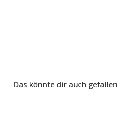
Die Lohn- und Gehaltsabrechnung ist aus der
Welt der Arbeitgeber und Arbeitnehmer nicht
mehr wegzudenken. Trotz ihrer...
Das könnte dir auch gefallen
Die Digitalisierung der Arbeitswelt hat das