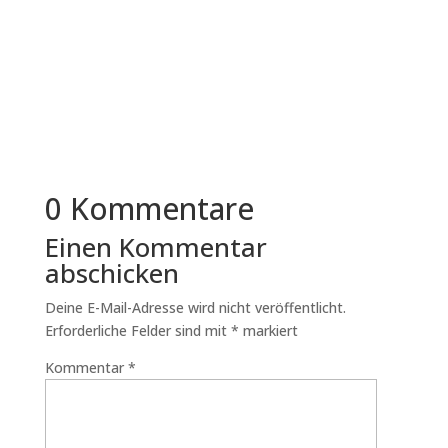
Der Immobilienmarkt in Dachau gehört zu den
gefragtesten Regionen im Münchner Umland.
Die Kombination aus guter...
0 Kommentare
Einen Kommentar
abschicken
Deine E-Mail-Adresse wird nicht veröffentlicht.
Erforderliche Felder sind mit
*
markiert
Kommentar
*