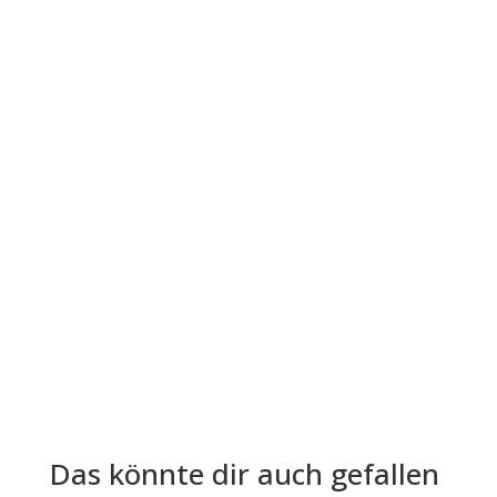
Der Leitfaden "Die vier...
Die Lohn- und Gehaltsabrechnung ist aus der
Welt der Arbeitgeber und Arbeitnehmer nicht
mehr wegzudenken. Trotz ihrer...
Das könnte dir auch gefallen