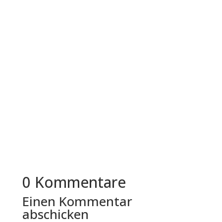
Ein Umzug in eine Großstadt wie München
bringt viele Herausforderungen mit sich. Enge
Straßen, Parkplatzprobleme,...
0 Kommentare
Einen Kommentar
abschicken