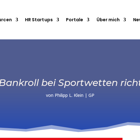
urcen
HR Startups
Portale
Über mich
Ne
ankroll bei Sportwetten rich
von
Philipp L. Klein
|
GP