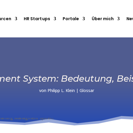
urcen
HR Startups
Portale
Über mich
Ne
nt System: Bedeutung, Beisp
von
Philipp L. Klein
|
Glossar