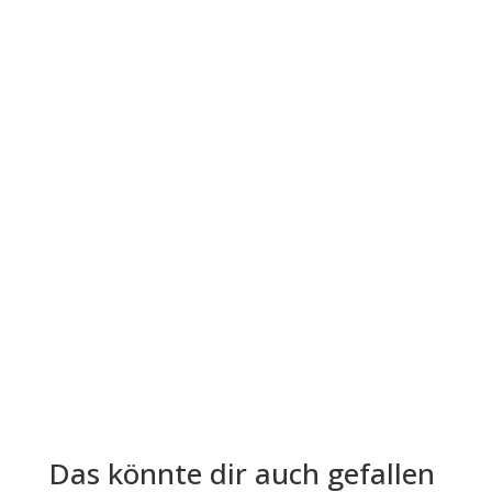
Der Leitfaden "Die vier...
Die Lohn- und Gehaltsabrechnung ist aus der
Welt der Arbeitgeber und Arbeitnehmer nicht
mehr wegzudenken. Trotz ihrer...
Das könnte dir auch gefallen