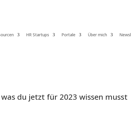
sourcen
HR Startups
Portale
Über mich
Newsl
 was du jetzt für 2023 wissen musst