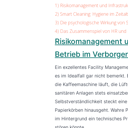
1)
Risikomanagement und Infrastrukt
2)
Smart Cleaning: Hygiene im Zeital
3)
Die psychologische Wirkung von 
4)
Das Zusammenspiel von HR und 
Risikomanagement un
Betrieb im Verborgen
Ein exzellentes Facility Managem
es im Idealfall gar nicht bemerkt.
die Kaffeemaschine läuft, die Lüft
sanitären Anlagen stets einsatzber
Selbstverständlichkeit steckt ein
Papierkörben hinausgeht. Wahre Pr
im Hintergrund ein technisches Pr
stören könnte.