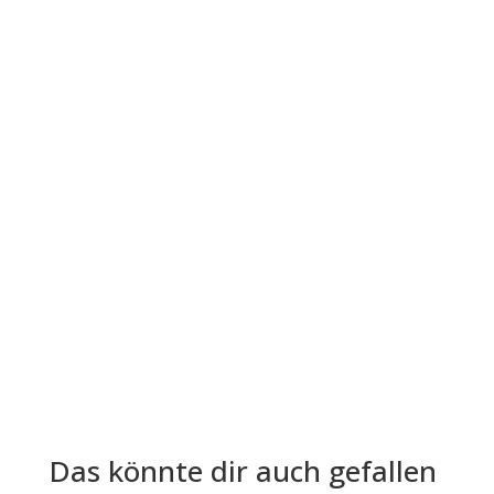
Der Leitfaden "Die vier...
Die Lohn- und Gehaltsabrechnung ist aus der
Welt der Arbeitgeber und Arbeitnehmer nicht
mehr wegzudenken. Trotz ihrer...
Das könnte dir auch gefallen