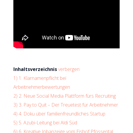
Inhaltsverzeichnis
verbergen
1)
1. Klarnamenpflicht bei
Arbeitnehmerbewertungen
2)
2. Neue Social Media Plattform fürs Recruiting
3)
3. Pay to Quit – Der Treuetest für Arbeitnehmer
4)
4. Doku über familienfreundliches Startup
5)
5. Azubi-Leitung bei Aldi Süd
6)
6. Kreative Jobanzeige vom Eishof Pfossental