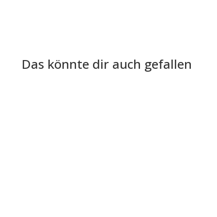
Das könnte dir auch gefallen
HR muss bei arbeitsrechtlichen Trennungen vor
allem drei Dinge absichern: erstens den formal
korrekten Kündigungsgrund...