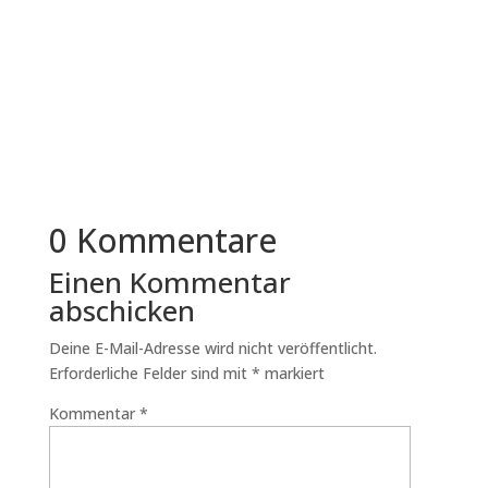
HR-Teams müssen Bewerberdaten auf einer
klaren Rechtsgrundlage erheben,
zweckgebunden verarbeiten, in der Regel
einige...
0 Kommentare
Einen Kommentar
abschicken
Deine E-Mail-Adresse wird nicht veröffentlicht.
Erforderliche Felder sind mit
*
markiert
Kommentar
*