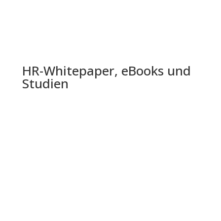
HR-Whitepaper, eBooks und
Studien
Die Shell Jugendstudie 2024 bietet einen
umfassenden Einblick in die Lebenswelt,
Einstellungen und Zukunftserwartungen...