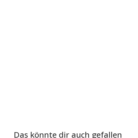
Der Leitfaden "Die vier...
Die Lohn- und Gehaltsabrechnung ist aus der
Welt der Arbeitgeber und Arbeitnehmer nicht
mehr wegzudenken. Trotz ihrer...
Das könnte dir auch gefallen