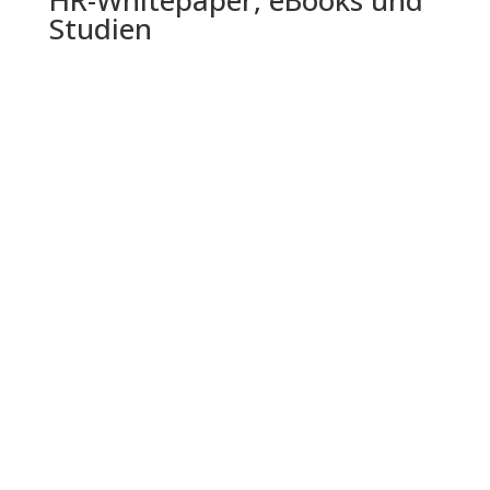
HR-Whitepaper, eBooks und
Studien
Die Shell Jugendstudie 2024 bietet einen
umfassenden Einblick in die Lebenswelt,
Einstellungen und Zukunftserwartungen...
Die Lohnabrechnung ist ein kritischer Prozess in
jedem Unternehmen, der oft unterschätzt wird.