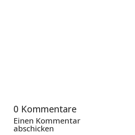
Der Immobilienmarkt in Dachau gehört zu den
gefragtesten Regionen im Münchner Umland.
Die Kombination aus guter...
0 Kommentare
Einen Kommentar
abschicken