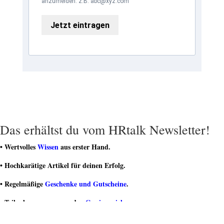
anzumelden. z.B. abc@xyz.com
Jetzt eintragen
Das erhältst du vom HRtalk Newsletter!
• Wertvolles
Wissen
aus erster Hand.
• Hochkarätige Artikel für deinen Erfolg.
• Regelmäßige
Geschenke und Gutscheine
.
• Teilnahme an spannenden
Gewinnspielen
.
• Teil einer dynamischen Community von HR-Experten sein.