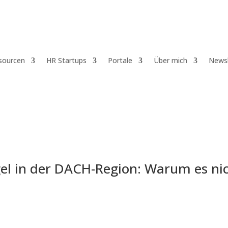
sourcen
HR Startups
Portale
Über mich
Newsl
el in der DACH-Region: Warum es nic