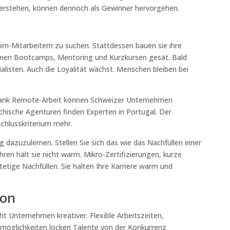
verstehen, können dennoch als Gewinner hervorgehen.
n-Mitarbeitern zu suchen. Stattdessen bauen sie ihre
ternen Bootcamps, Mentoring und Kurzkursen gesät. Bald
listen. Auch die Loyalität wächst. Menschen bleiben bei
Dank Remote-Arbeit können Schweizer Unternehmen
eichische Agenturen finden Experten in Portugal. Der
schlusskriterium mehr.
g dazuzulernen. Stellen Sie sich das wie das Nachfüllen einer
hren hält sie nicht warm. Mikro-Zertifizierungen, kurze
tetige Nachfüllen. Sie halten Ihre Karriere warm und
ion
t Unternehmen kreativer. Flexible Arbeitszeiten,
gsmöglichkeiten locken Talente von der Konkurrenz