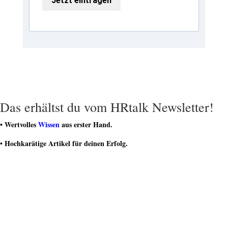
Jetzt eintragen
Das erhältst du vom HRtalk Newsletter!
• Wertvolles
Wissen
aus erster Hand.
• Hochkarätige Artikel für deinen Erfolg.
• Regelmäßige
Geschenke und Gutscheine
.
• Teilnahme an spannenden
Gewinnspielen
.
• Teil einer dynamischen Community von HR-Experten sein.