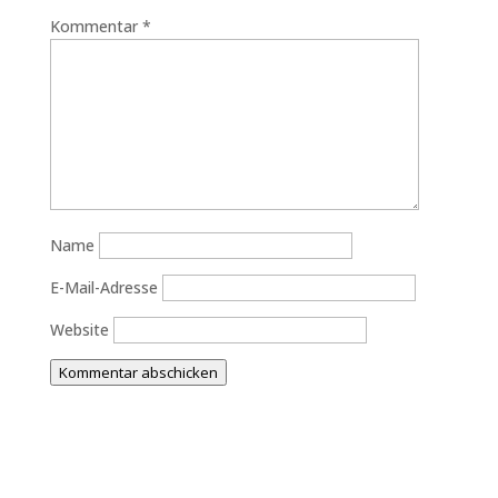
Kommentar
*
Name
E-Mail-Adresse
Website
Kommentar abschicken