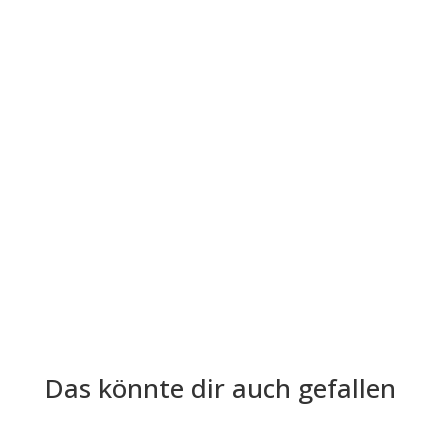
Die Lohn- und Gehaltsabrechnung ist aus der
Welt der Arbeitgeber und Arbeitnehmer nicht
mehr wegzudenken. Trotz ihrer...
Das könnte dir auch gefallen