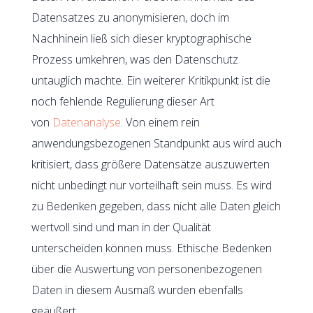
Datensatzes zu anonymisieren, doch im
Nachhinein ließ sich dieser kryptographische
Prozess umkehren, was den Datenschutz
untauglich machte. Ein weiterer Kritikpunkt ist die
noch fehlende Regulierung dieser Art
von
Datenanalyse
. Von einem rein
anwendungsbezogenen Standpunkt aus wird auch
kritisiert, dass größere Datensätze auszuwerten
nicht unbedingt nur vorteilhaft sein muss. Es wird
zu Bedenken gegeben, dass nicht alle Daten gleich
wertvoll sind und man in der Qualität
unterscheiden können muss. Ethische Bedenken
über die Auswertung von personenbezogenen
Daten in diesem Ausmaß wurden ebenfalls
geäußert.