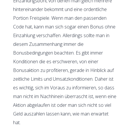
Einzahlungsboni, von denen man gleich mehrere
hintereinander bekommt und eine ordentliche
Portion Freispiele. Wenn man den passenden
Code hat, kann man sich sogar einen Bonus ohne
Einzahlung verschaffen. Allerdings sollte man in
diesem Zusammenhang immer die
Bonusbedingungen beachten. Es gibt immer
Konditionen die es erschweren, von einer
Bonusaktion zu profitieren, gerade in Hinblick auf
zeitliche Limits und Umsatzkonditionen. Daher ist
es wichtig, sich im Voraus zu informieren, so dass
man nicht im Nachhinein überrascht ist, wenn eine
Aktion abgelaufen ist oder man sich nicht so viel
Geld auszahlen lassen kann, wie man erwartet
hat.